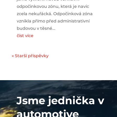
odpočinkovou zónu, která je navíc
zcela nekuřácká. Odpočinková zóna
vznikla přímo před administrativní
budovou v těsné...
číst více
« Starší příspěvky
Video
přehrávač
Jsme jednička v
automotive