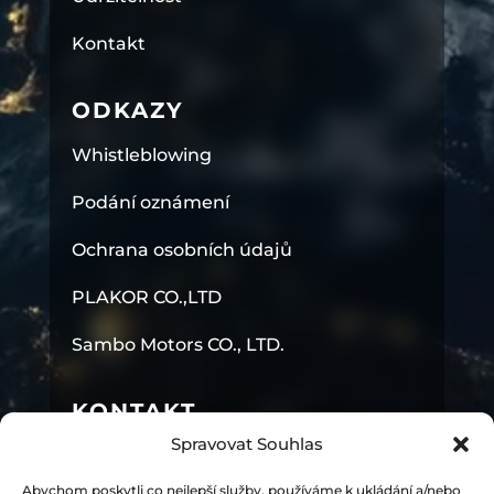
Kontakt
ODKAZY
Whistleblowing
Podání oznámení
Ochrana osobních údajů
PLAKOR CO.,LTD
Sambo Motors CO., LTD.
KONTAKT
Spravovat Souhlas
PLAKOR CZECH s.r.o.
Abychom poskytli co nejlepší služby, používáme k ukládání a/nebo