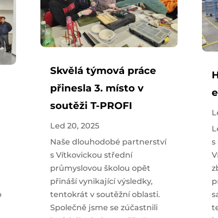
Skvělá týmová práce
H
přinesla 3. místo v
e
soutěži T-PROFI
L
Led 20, 2025
L
Naše dlouhodobé partnerství
s
s Vítkovickou střední
V
průmyslovou školou opět
z
přináší vynikající výsledky,
p
o
tentokrát v soutěžní oblasti.
s
Společně jsme se zúčastnili
t