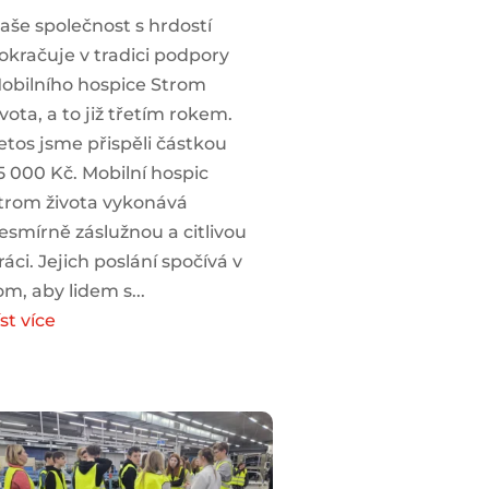
aše společnost s hrdostí
okračuje v tradici podpory
obilního hospice Strom
ivota, a to již třetím rokem.
etos jsme přispěli částkou
5 000 Kč. Mobilní hospic
trom života vykonává
esmírně záslužnou a citlivou
ráci. Jejich poslání spočívá v
om, aby lidem s...
íst více