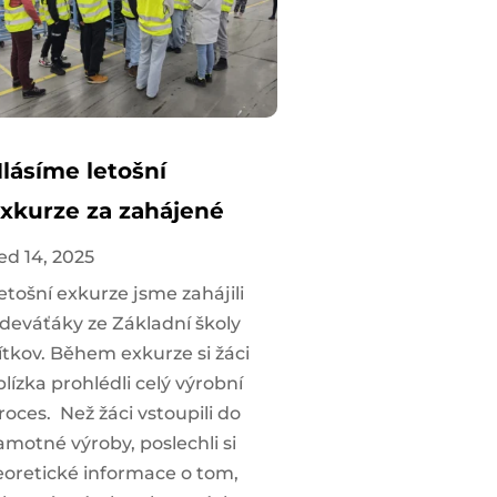
lásíme letošní
xkurze za zahájené
ed 14, 2025
etošní exkurze jsme zahájili
 deváťáky ze Základní školy
ítkov. Během exkurze si žáci
blízka prohlédli celý výrobní
roces. Než žáci vstoupili do
amotné výroby, poslechli si
eoretické informace o tom,