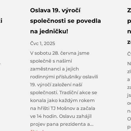
Oslava 19. výročí
Z
i
společnosti se povedla
p
na jedničku!
n
Čvc 1, 2025
V sobotu 28. června jsme
Č
společně s našimi
e
N
zaměstnanci a jejich
z
rodinnými příslušníky oslavili
a
19. výročí založení naší
z
společnosti. Tradiční akce se
j
konala jako každým rokem
o
na hřišti TJ Mošnov a začala
n
ve 14 hodin. Oslavu zahájil
O
projev pana prezidenta a...
p