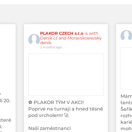
PLAKOR CZECH s.r.o
is with
Deník.cz and Moravskoslezský
deník.
2 months ago
v
Máme
i 20.
⚽️ PLAKOR TÝM V AKCI!
tento
Poprvé na turnaji a hned těsně
Šeřík
pod vrcholem! 🚀
rozh
které
karié
.
Naši zaměstnanci
mohl