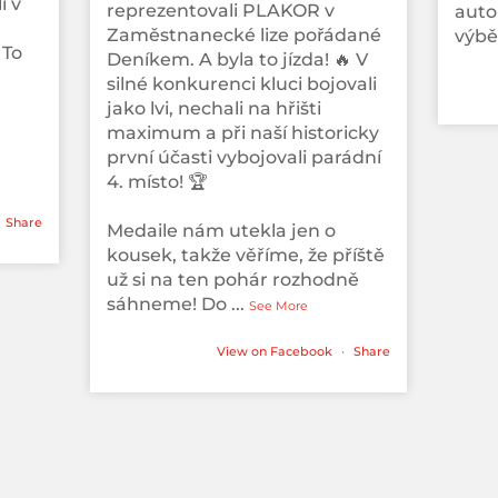
i v
reprezentovali PLAKOR v
auto
Zaměstnanecké lize pořádané
výběr
 To
Deníkem. A byla to jízda! 🔥 V
silné konkurenci kluci bojovali
jako lvi, nechali na hřišti
maximum a při naší historicky
první účasti vybojovali parádní
4. místo! 🏆
Share
Medaile nám utekla jen o
kousek, takže věříme, že příště
už si na ten pohár rozhodně
sáhneme! Do
...
See More
View on Facebook
·
Share