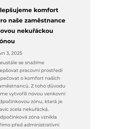
lepšujeme komfort
ro naše zaměstnance
ovou nekuřáckou
zónou
vn 3, 2025
eustále se snažíme
lepšovat pracovní prostředí
 pečovat o komfort našich
aměstnanců. Z toho důvodu
sme vytvořili novou venkovní
dpočinkovou zónu, která je
avíc zcela nekuřácká.
dpočinková zóna vznikla
římo před administrativní