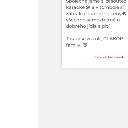
Společně jsme si zasoutěžil
karaoke 🎤 a v tombole si
zahráli o hodnotné ceny🎁.
všechno samozřejmě u
dobrého jídla a pití.
Tak zase za rok, PLAKOR
family! 👋
View on Facebook
·