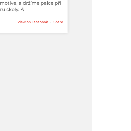
motive, a držíme palce při
u školy. 🤞
View on Facebook
·
Share