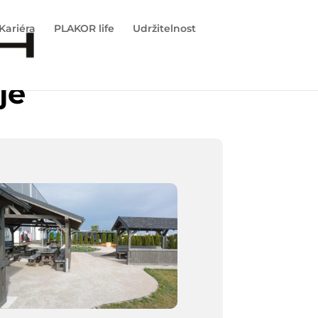
Kariéra
PLAKOR life
Udržitelnost
je