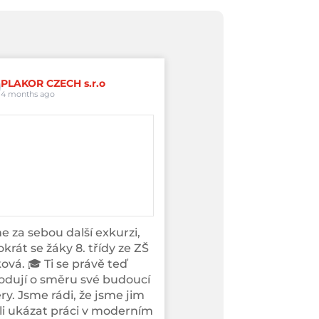
PLAKOR CZECH s.r.o
4 months ago
 za sebou další exkurzi,
krát se žáky 8. třídy ze ZŠ
ová. 🎓 Ti se právě teď
odují o směru své budoucí
ry. Jsme rádi, že jsme jim
i ukázat práci v moderním