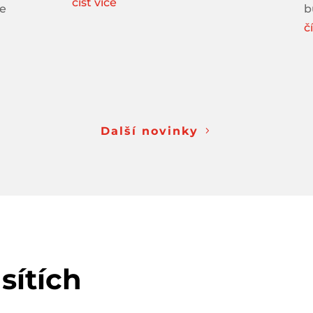
číst více
je
b
č
Další novinky
sítích