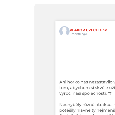
PLAKOR CZECH s.r.o
1 month ago
Ani horko nás nezastavilo 
tom, abychom si skvěle užil
výročí naší společnosti. 🎊
Nechyběly různé atrakce, 
potěšily hlavně ty nejmenší