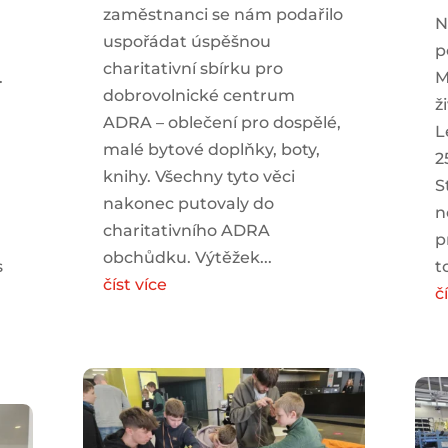
zaměstnanci se nám podařilo
N
uspořádat úspěšnou
p
charitativní sbírku pro
.
M
dobrovolnické centrum
ž
ADRA – oblečení pro dospělé,
L
malé bytové doplňky, boty,
2
knihy. Všechny tyto věci
S
nakonec putovaly do
n
charitativního ADRA
p
obchůdku. Výtěžek...
s
t
číst více
č