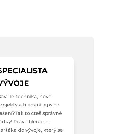
SPECIALISTA
VÝVOJE
aví Tě technika, nové
rojekty a hledání lepších
ešení?Tak to čteš správné
řádky! Právě hledáme
arťáka do vývoje, který se