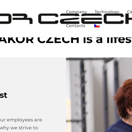
Company
Technology
Ca
Contacts
AKOR CZECH is a lifes
st
our employees are
 why we strive to