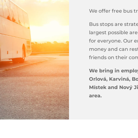
We offer free bus t
Bus stops are strate
largest possible a
for everyone. Our e
money and can rest
friends on their c
We bring in employ
Orlová, Karviná, B
Místek and Nový J
area.