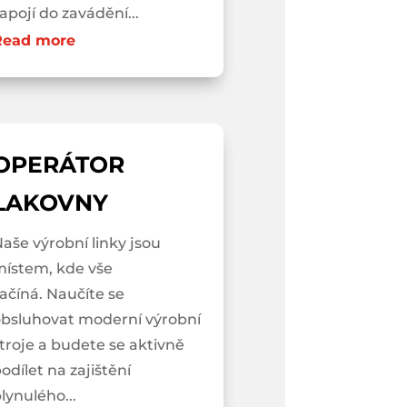
apojí do zavádění...
Read more
OPERÁTOR
LAKOVNY
aše výrobní linky jsou
místem, kde vše
ačíná. Naučíte se
obsluhovat moderní výrobní
troje a budete se aktivně
odílet na zajištění
lynulého...