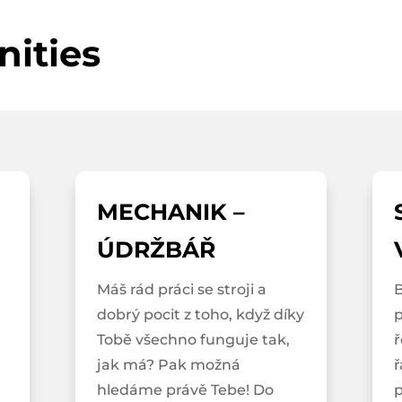
nities
MECHANIK –
ÚDRŽBÁŘ
Máš rád práci se stroji a
B
dobrý pocit z toho, když díky
p
Tobě všechno funguje tak,
ř
jak má? Pak možná
hledáme právě Tebe! Do
p