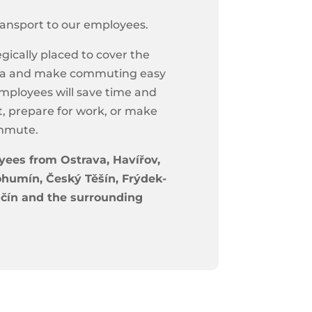
ransport to our employees.
gically placed to cover the
rea and make commuting easy
mployees will save time and
, prepare for work, or make
ommute.
ees from Ostrava, Havířov,
ohumín, Český Těšín, Frýdek-
ičín and the surrounding