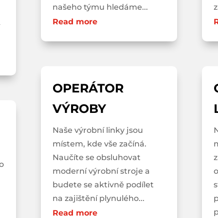
našeho týmu hledáme...
z
Read more
OPERÁTOR
VÝROBY
Naše výrobní linky jsou
N
místem, kde vše začíná.
Naučíte se obsluhovat
z
o
moderní výrobní stroje a
budete se aktivně podílet
s
na zajištění plynulého...
p
p
Read more